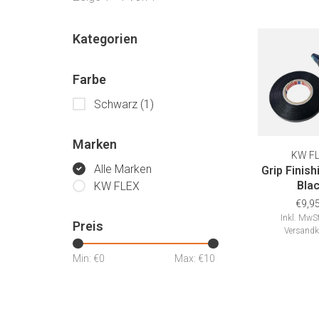
Kategorien
Farbe
Schwarz
(1)
Marken
KW F
Alle Marken
Grip Finis
Bla
KW FLEX
€9,9
Inkl. MwSt
Preis
Versandk
Min: €
0
Max: €
10