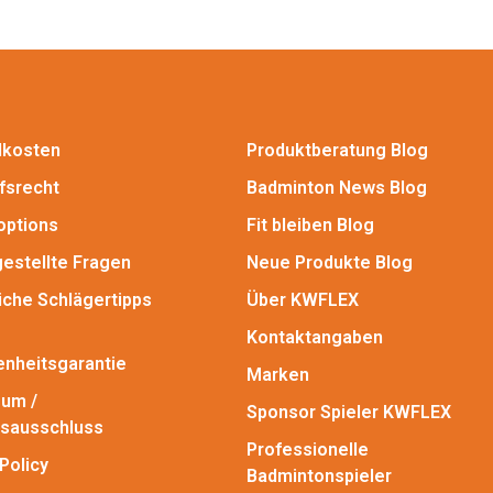
dkosten
Produktberatung Blog
fsrecht
Badminton News Blog
options
Fit bleiben Blog
gestellte Fragen
Neue Produkte Blog
iche Schlägertipps
Über KWFLEX
Kontaktangaben
enheitsgarantie
Marken
um /
Sponsor Spieler KWFLEX
sausschluss
Professionelle
Policy
Badmintonspieler