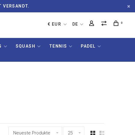
T VERSANDT.
0
€ EUR
DE
G
SQUASH
TENNIS
PADEL
Neueste Produkte
25