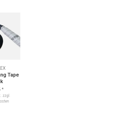
LEX
hing Tape
ck
5
*
.
zzgl.
osten