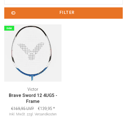
FILTER
new
Victor
Brave Sword 12 4UG5 -
Frame
€169,95 UVP
€139,95
*
Inkl. MwSt.
zzgl.
Versandkosten