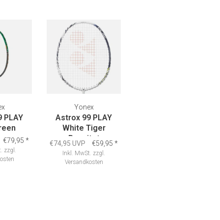
ex
Yonex
9 PLAY
Astrox 99 PLAY
reen
White Tiger
Besaitet
€79,95
*
€74,95 UVP
€59,95
*
.
zzgl.
Inkl. MwSt.
zzgl.
osten
Versandkosten