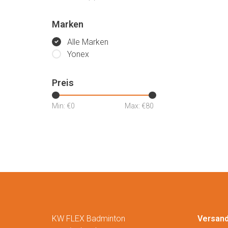
Marken
Alle Marken
Yonex
Preis
Min: €
0
Max: €
80
KW FLEX Badminton
Versan