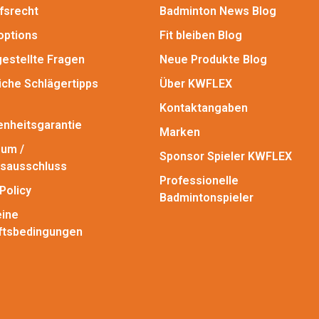
fsrecht
Badminton News Blog
options
Fit bleiben Blog
gestellte Fragen
Neue Produkte Blog
iche Schlägertipps
Über KWFLEX
Kontaktangaben
enheitsgarantie
Marken
um /
Sponsor Spieler KWFLEX
sausschluss
Professionelle
Policy
Badmintonspieler
ine
ftsbedingungen