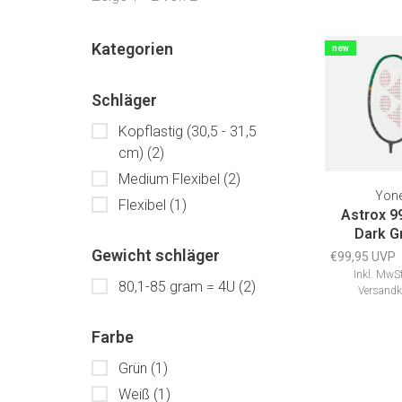
Kategorien
new
Schläger
Kopflastig (30,5 - 31,5
cm)
(2)
Medium Flexibel
(2)
Yon
Flexibel
(1)
Astrox 9
Dark G
Gewicht schläger
€99,95 UVP
Inkl. MwSt
80,1-85 gram = 4U
(2)
Versandk
Farbe
Grün
(1)
Weiß
(1)