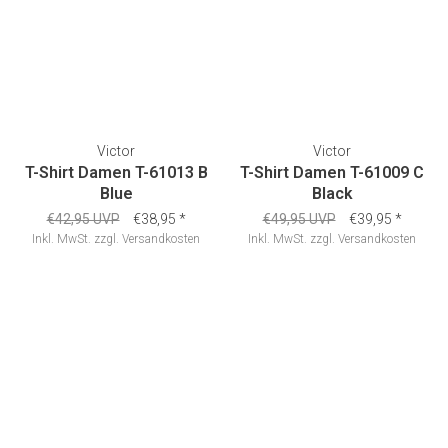
Victor
Victor
T-Shirt Damen T-61013 B
T-Shirt Damen T-61009 C
Blue
Black
€42,95 UVP
€38,95
*
€49,95 UVP
€39,95
*
Inkl. MwSt.
zzgl.
Versandkosten
Inkl. MwSt.
zzgl.
Versandkosten