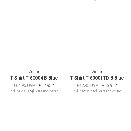
Victor
Victor
T-Shirt T-60004 B Blue
T-Shirt T-60001TD B Blue
€64,95 UVP
€52,95
*
€42,95 UVP
€35,95
*
Inkl. MwSt.
zzgl.
Versandkosten
Inkl. MwSt.
zzgl.
Versandkosten