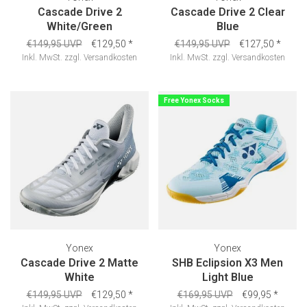
Cascade Drive 2
Cascade Drive 2 Clear
White/Green
Blue
€149,95 UVP
€129,50
*
€149,95 UVP
€127,50
*
Inkl. MwSt.
zzgl.
Versandkosten
Inkl. MwSt.
zzgl.
Versandkosten
Free Yonex Socks
Yonex
Yonex
Cascade Drive 2 Matte
SHB Eclipsion X3 Men
White
Light Blue
€149,95 UVP
€129,50
*
€169,95 UVP
€99,95
*