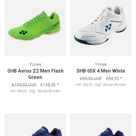
Yonex
Yonex
SHB Aerus Z2 Men Flash
SHB 65X 4 Men White
Green
€99,95 UVP
€89,95
*
€199,95 UVP
€148,95
*
Inkl. MwSt.
zzgl.
Versandkosten
Inkl. MwSt.
zzgl.
Versandkosten