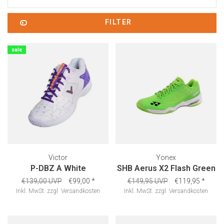
FILTER
sale
Victor
Yonex
P-DBZ A White
SHB Aerus X2 Flash Green
€139,00 UVP
€99,00
*
€149,95 UVP
€119,95
*
Inkl. MwSt.
zzgl.
Versandkosten
Inkl. MwSt.
zzgl.
Versandkosten