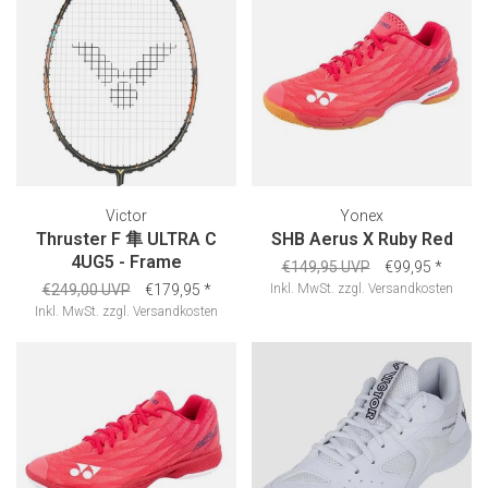
Victor
Yonex
Thruster F 隼 ULTRA C
SHB Aerus X Ruby Red
4UG5 - Frame
€149,95 UVP
€99,95
*
€249,00 UVP
€179,95
*
Inkl. MwSt.
zzgl.
Versandkosten
Inkl. MwSt.
zzgl.
Versandkosten