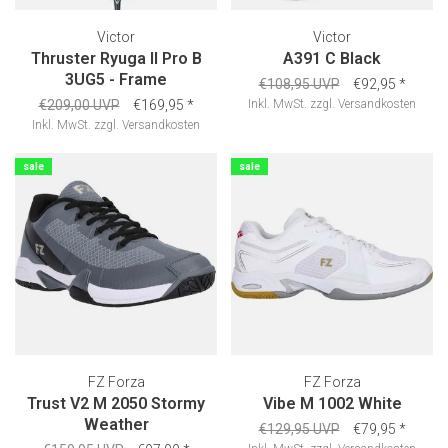
Victor
Victor
Thruster Ryuga II Pro B
A391 C Black
3UG5 - Frame
€108,95 UVP
€92,95
*
€209,00 UVP
€169,95
*
Inkl. MwSt.
zzgl.
Versandkosten
Inkl. MwSt.
zzgl.
Versandkosten
sale
sale
FZ Forza
FZ Forza
Trust V2 M 2050 Stormy
Vibe M 1002 White
Weather
€129,95 UVP
€79,95
*