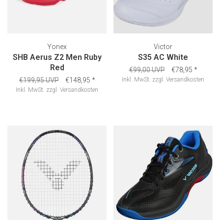
Yonex
Victor
SHB Aerus Z2 Men Ruby
S35 AC White
Red
€99,00 UVP
€78,95
*
€199,95 UVP
€148,95
*
Inkl. MwSt.
zzgl.
Versandkosten
Inkl. MwSt.
zzgl.
Versandkosten