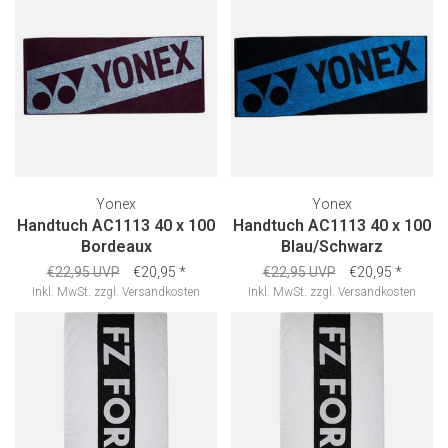
Yonex
Yonex
Handtuch AC1113 40 x 100
Handtuch AC1113 40 x 100
Bordeaux
Blau/Schwarz
€22,95 UVP
€20,95
*
€22,95 UVP
€20,95
*
Inkl. MwSt.
zzgl.
Versandkosten
Inkl. MwSt.
zzgl.
Versandkosten