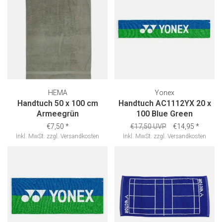
HEMA
Yonex
Handtuch 50 x 100 cm
Handtuch AC1112YX 20 x
Armeegrün
100 Blue Green
€7,50
*
€17,50 UVP
€14,95
*
Inkl. MwSt.
zzgl.
Versandkosten
Inkl. MwSt.
zzgl.
Versandkosten