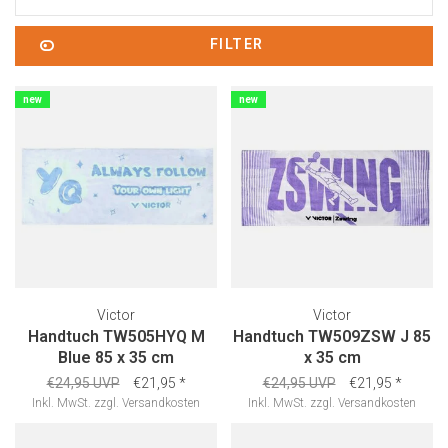
FILTER
new
new
Victor
Victor
Handtuch TW505HYQ M
Handtuch TW509ZSW J 85
Blue 85 x 35 cm
x 35 cm
€24,95 UVP
€21,95
*
€24,95 UVP
€21,95
*
Inkl. MwSt.
zzgl.
Versandkosten
Inkl. MwSt.
zzgl.
Versandkosten