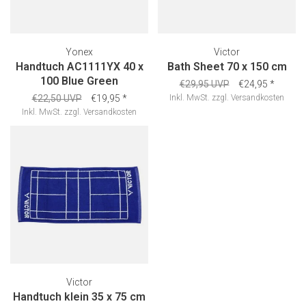
Yonex
Victor
Handtuch AC1111YX 40 x
Bath Sheet 70 x 150 cm
100 Blue Green
€29,95 UVP
€24,95
*
€22,50 UVP
€19,95
*
Inkl. MwSt.
zzgl.
Versandkosten
Inkl. MwSt.
zzgl.
Versandkosten
Victor
Handtuch klein 35 x 75 cm