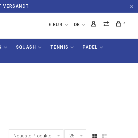
T VERSANDT.
0
€ EUR
DE
G
SQUASH
TENNIS
PADEL
Neueste Produkte
25