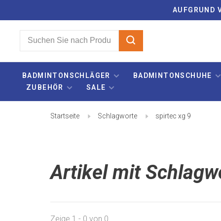
AUFGRUND V
BADMINTONSCHLÄGER
BADMINTONSCHUHE
ZUBEHÖR
SALE
Startseite
Schlagworte
spirtec xg 9
Artikel mit Schlagwo
Zeige 1 - 0 von 0