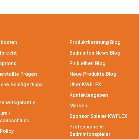
dkosten
Produktberatung Blog
fsrecht
Badminton News Blog
options
Fit bleiben Blog
gestellte Fragen
Neue Produkte Blog
iche Schlägertipps
Über KWFLEX
Kontaktangaben
enheitsgarantie
Marken
um /
Sponsor Spieler KWFLEX
sausschluss
Professionelle
Policy
Badmintonspieler