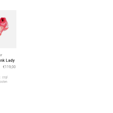
or
ink Lady
€119,00
.
zzgl.
osten