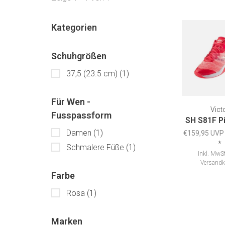
Kategorien
Schuhgrößen
37,5 (23.5 cm)
(1)
Für Wen -
Vict
Fusspassform
SH S81F P
Damen
(1)
€159,95 UVP
*
Schmalere Füße
(1)
Inkl. MwSt
Versandk
Farbe
Rosa
(1)
Marken