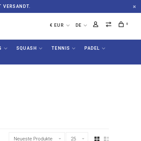
T VERSANDT.
0
€ EUR
DE
G
SQUASH
TENNIS
PADEL
Neueste Produkte
25