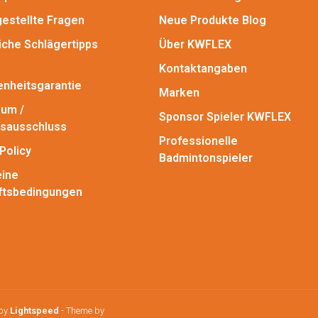
gestellte Fragen
Neue Produkte Blog
iche Schlägertipps
Über KWFLEX
Kontaktangaben
enheitsgarantie
Marken
um /
Sponsor Spieler KWFLEX
sausschluss
Professionelle
Policy
Badmintonspieler
ine
ftsbedingungen
 by
Lightspeed
- Theme by