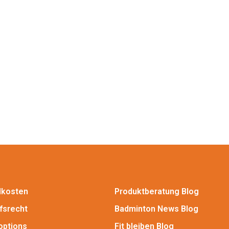
dkosten
Produktberatung Blog
fsrecht
Badminton News Blog
options
Fit bleiben Blog