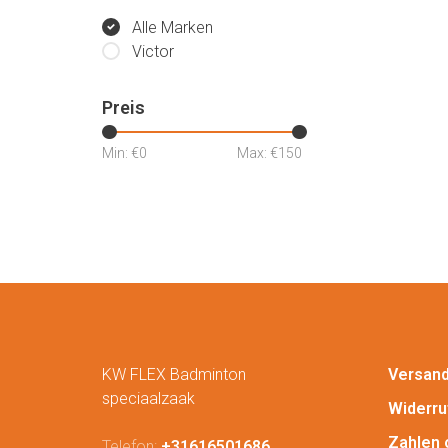
Alle Marken
Victor
Preis
Min: €
0
Max: €
150
KW FLEX Badminton
Versan
speciaalzaak
Widerru
Zahlen 
Telefon:
+31616501686