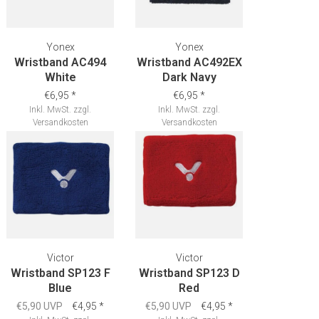
Yonex
Yonex
Wristband AC494
Wristband AC492EX
White
Dark Navy
€6,95
*
€6,95
*
Inkl. MwSt.
zzgl.
Inkl. MwSt.
zzgl.
Versandkosten
Versandkosten
Victor
Victor
Wristband SP123 F
Wristband SP123 D
Blue
Red
€5,90 UVP
€4,95
*
€5,90 UVP
€4,95
*