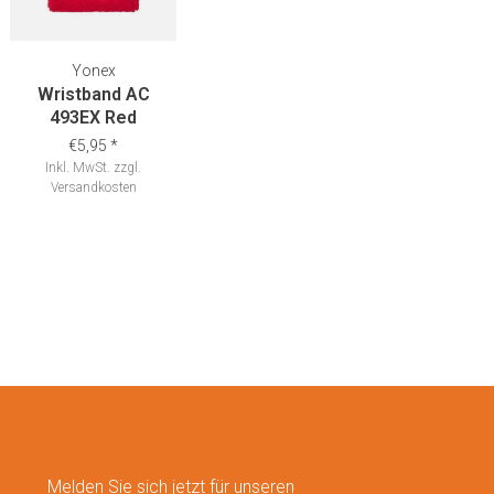
Yonex
Wristband AC
493EX Red
€5,95
*
Inkl. MwSt.
zzgl.
Versandkosten
Melden Sie sich jetzt für unseren