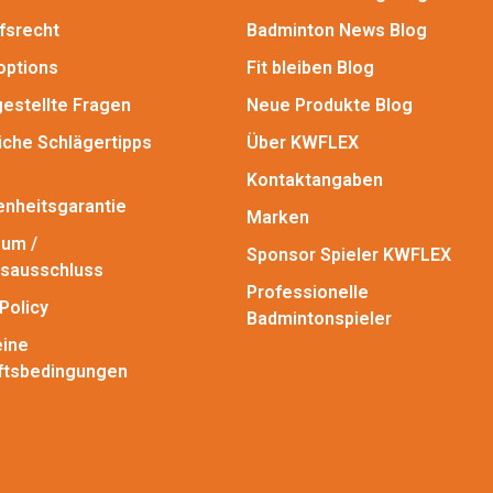
fsrecht
Badminton News Blog
options
Fit bleiben Blog
gestellte Fragen
Neue Produkte Blog
iche Schlägertipps
Über KWFLEX
Kontaktangaben
enheitsgarantie
Marken
um /
Sponsor Spieler KWFLEX
sausschluss
Professionelle
Policy
Badmintonspieler
ine
ftsbedingungen