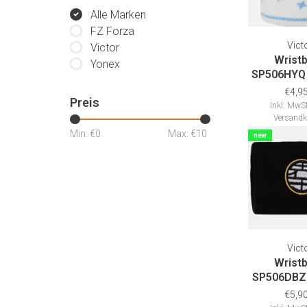
Alle Marken
FZ Forza
Vict
Victor
Wrist
Yonex
SP506HYQ 
€4,9
Preis
Inkl. MwSt
Versandk
Min: €
0
Max: €
10
new
Vict
Wrist
SP506DBZ 
€5,9