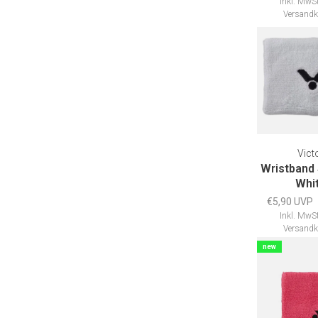
Inkl. MwSt
Versandk
Vict
Wristband
Whi
€5,90 UVP
Inkl. MwSt
Versandk
new