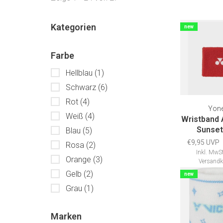
Kategorien
new
Farbe
Hellblau
(1)
Schwarz
(6)
Rot
(4)
Yon
Weiß
(4)
Wristband
Sunset
Blau
(5)
€9,95 UVP
Rosa
(2)
Inkl. MwSt
Orange
(3)
Versandk
Gelb
(2)
new
Grau
(1)
Marken