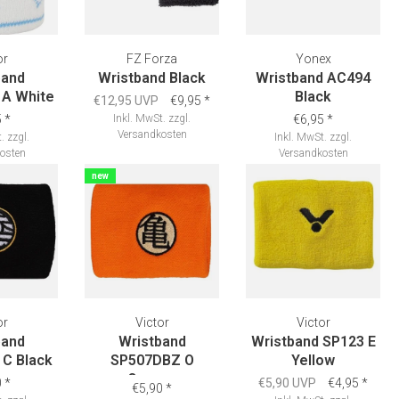
or
FZ Forza
Yonex
band
Wristband Black
Wristband AC494
A White
Black
€12,95 UVP
€9,95
*
5
*
Inkl. MwSt.
zzgl.
€6,95
*
Versandkosten
.
zzgl.
Inkl. MwSt.
zzgl.
osten
Versandkosten
new
or
Victor
Victor
band
Wristband
Wristband SP123 E
C Black
SP507DBZ O
Yellow
Orange
0
*
€5,90 UVP
€4,95
*
€5,90
*