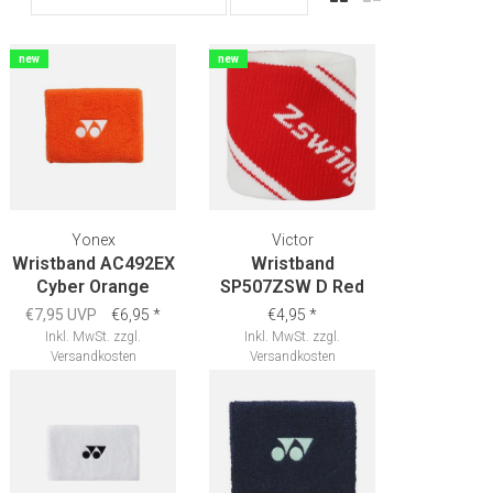
new
new
Yonex
Victor
Wristband AC492EX
Wristband
Cyber Orange
SP507ZSW D Red
€7,95 UVP
€6,95
*
€4,95
*
Inkl. MwSt.
zzgl.
Inkl. MwSt.
zzgl.
Versandkosten
Versandkosten