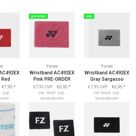
pre-order
new
ex
Yonex
Yonex
 AC492EX
Wristband AC492EX
Wristband AC492EX
 Red
Pink PRE-ORDER
Gray Sargasso
€7,95
*
€7,95 UVP
€6,95
*
€7,95 UVP
€6,95
*
.
zzgl.
Inkl. MwSt.
zzgl.
Inkl. MwSt.
zzgl.
osten
Versandkosten
Versandkosten