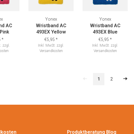
ex
Yonex
Yonex
nd AC
Wristband AC
Wristband AC
Pink
493EX Yellow
493EX Blue
5
*
€5,95
*
€5,95
*
.
zzgl.
Inkl. MwSt.
zzgl.
Inkl. MwSt.
zzgl.
osten
Versandkosten
Versandkosten
1
2
dkosten
Produktberatung Blog