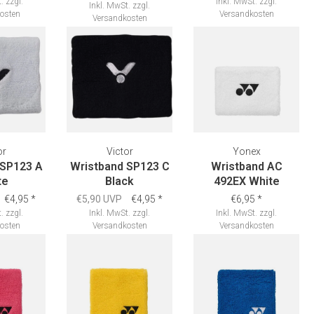
.
zzgl.
Inkl. MwSt.
zzgl.
Inkl. MwSt.
zzgl.
osten
Versandkosten
Versandkosten
or
Victor
Yonex
 SP123 A
Wristband SP123 C
Wristband AC
te
Black
492EX White
€4,95
*
€5,90 UVP
€4,95
*
€6,95
*
.
zzgl.
Inkl. MwSt.
zzgl.
Inkl. MwSt.
zzgl.
osten
Versandkosten
Versandkosten