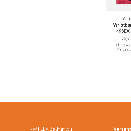
Yon
Wristba
493EX 
€5,9
Inkl. MwSt
Versandk
KW FLEX Badminton
Versan