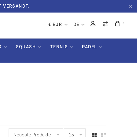
T VERSANDT.
0
€ EUR
DE
G
SQUASH
TENNIS
PADEL
Neueste Produkte
25