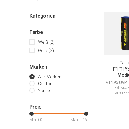
Kategorien
Farbe
Weiß
(2)
Gelb
(2)
Carlt
Marken
F1 TI Y
Medi
Alle Marken
€14,95 UVP
Carlton
Inkl. MwSt
Yonex
Versandk
Preis
Min: €
0
Max: €
15