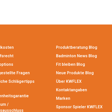
dkosten
Produktberatung Blog
fsrecht
Badminton News Blog
options
Fit bleiben Blog
gestellte Fragen
Neue Produkte Blog
iche Schlägertipps
Über KWFLEX
Kontaktangaben
enheitsgarantie
Marken
um /
Sponsor Spieler KWFLEX
sausschluss