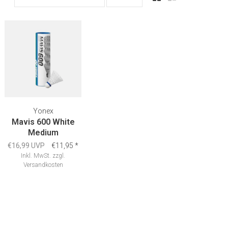
Yonex
Mavis 600 White
Medium
€16,99 UVP
€11,95
*
Inkl. MwSt.
zzgl.
Versandkosten