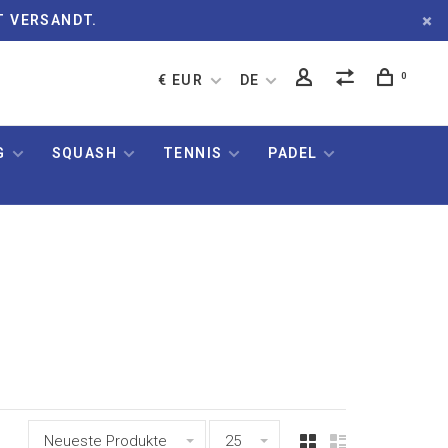
T VERSANDT.
0
€ EUR
DE
G
SQUASH
TENNIS
PADEL
Neueste Produkte
25