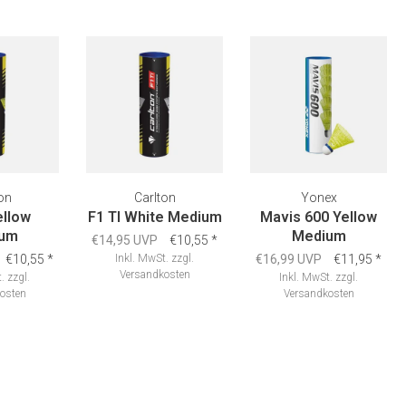
on
Carlton
Yonex
ellow
F1 TI White Medium
Mavis 600 Yellow
um
Medium
€14,95 UVP
€10,55
*
€10,55
*
Inkl. MwSt.
zzgl.
€16,99 UVP
€11,95
*
Versandkosten
.
zzgl.
Inkl. MwSt.
zzgl.
osten
Versandkosten