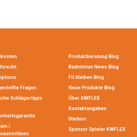
dkosten
Produktberatung Blog
fsrecht
Badminton News Blog
options
Fit bleiben Blog
gestellte Fragen
Neue Produkte Blog
iche Schlägertipps
Über KWFLEX
Kontaktangaben
enheitsgarantie
Marken
um /
Sponsor Spieler KWFLEX
sausschluss