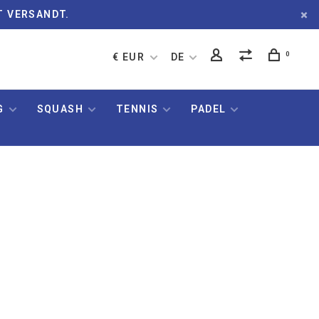
T VERSANDT.
0
€ EUR
DE
G
SQUASH
TENNIS
PADEL