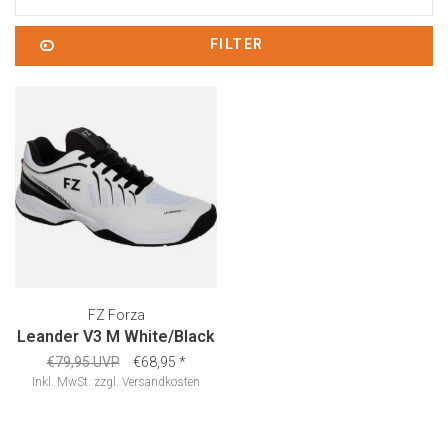
FILTER
FZ Forza
Leander V3 M White/Black
€79,95 UVP
€68,95
*
Inkl. MwSt.
zzgl.
Versandkosten