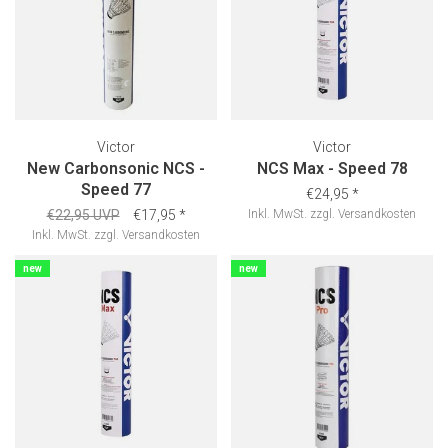
Victor
Victor
New Carbonsonic NCS -
NCS Max - Speed 78
Speed 77
€24,95
*
€22,95 UVP
€17,95
*
Inkl. MwSt.
zzgl.
Versandkosten
Inkl. MwSt.
zzgl.
Versandkosten
new
new