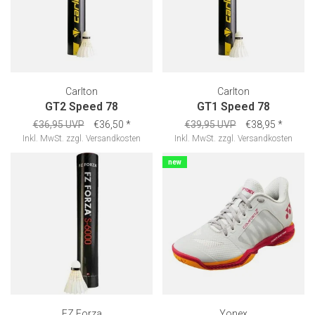
Carlton
Carlton
GT2 Speed 78
GT1 Speed 78
€36,95 UVP
€36,50
*
€39,95 UVP
€38,95
*
Inkl. MwSt.
zzgl.
Versandkosten
Inkl. MwSt.
zzgl.
Versandkosten
new
FZ Forza
Yonex