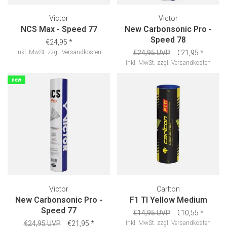
Victor
Victor
NCS Max - Speed 77
New Carbonsonic Pro -
Speed 78
€24,95
*
Inkl. MwSt.
zzgl.
Versandkosten
€24,95 UVP
€21,95
*
Inkl. MwSt.
zzgl.
Versandkosten
new
Victor
Carlton
New Carbonsonic Pro -
F1 TI Yellow Medium
Speed 77
€14,95 UVP
€10,55
*
€24,95 UVP
€21,95
*
Inkl. MwSt.
zzgl.
Versandkosten