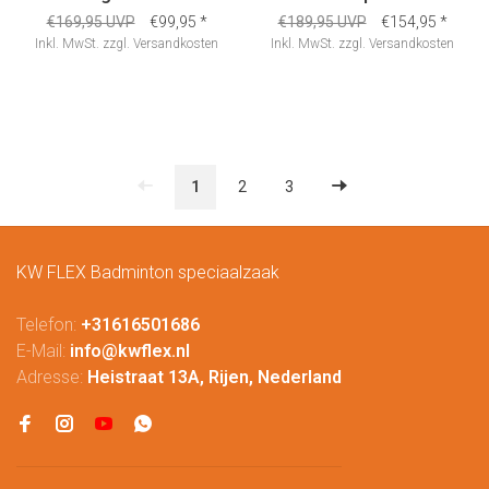
€169,95 UVP
€99,95
*
€189,95 UVP
€154,95
*
Inkl. MwSt.
zzgl.
Versandkosten
Inkl. MwSt.
zzgl.
Versandkosten
1
2
3
KW FLEX Badminton speciaalzaak
Telefon:
+31616501686
E-Mail:
info@kwflex.nl
Adresse:
Heistraat 13A, Rijen, Nederland