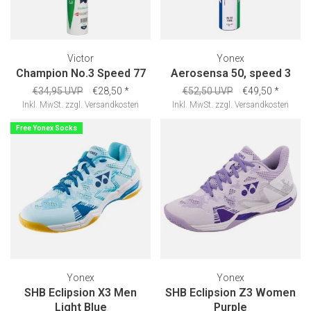
Victor
Yonex
Champion No.3 Speed 77
Aerosensa 50, speed 3
€34,95 UVP
€28,50
*
€52,50 UVP
€49,50
*
Inkl. MwSt.
zzgl.
Versandkosten
Inkl. MwSt.
zzgl.
Versandkosten
Free Yonex Socks
Yonex
Yonex
SHB Eclipsion X3 Men
SHB Eclipsion Z3 Women
Light Blue
Purple