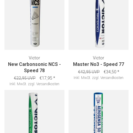
Victor
Victor
New Carbonsonic NCS -
Master No3 - Speed 77
Speed 78
€42,95 UVP
€34,50
*
€22,95 UVP
€17,95
*
Inkl. MwSt.
zzgl.
Versandkosten
Inkl. MwSt.
zzgl.
Versandkosten