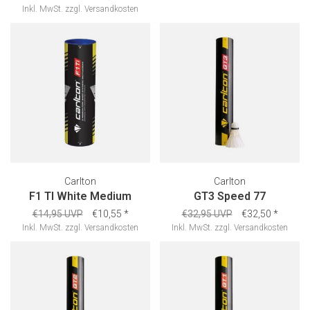
Inkl. MwSt.
zzgl.
Versandkosten
Carlton
Carlton
F1 TI White Medium
GT3 Speed 77
€14,95 UVP
€10,55
*
€32,95 UVP
€32,50
*
Inkl. MwSt.
zzgl.
Versandkosten
Inkl. MwSt.
zzgl.
Versandkosten