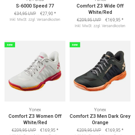
S-6000 Speed 77
Comfort Z3 Wide Off
White/Red
€34,95 UVP
€27,90
*
Inkl. MwSt.
zzgl.
Versandkosten
€209,95 UVP
€169,95
*
Inkl. MwSt.
zzgl.
Versandkosten
new
new
Yonex
Yonex
Comfort Z3 Women Off
Comfort Z3 Men Dark Grey
White/Red
Orange
€209,95 UVP
€169,95
*
€209,95 UVP
€169,95
*