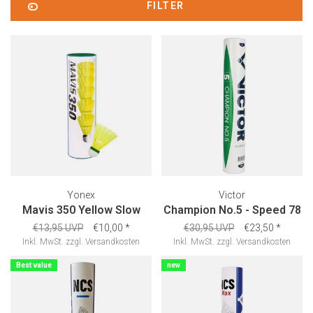
FILTER
Yonex
Victor
Mavis 350 Yellow Slow
Champion No.5 - Speed 78
€13,95 UVP
€10,00
*
€30,95 UVP
€23,50
*
Inkl. MwSt.
zzgl.
Versandkosten
Inkl. MwSt.
zzgl.
Versandkosten
Best value
new