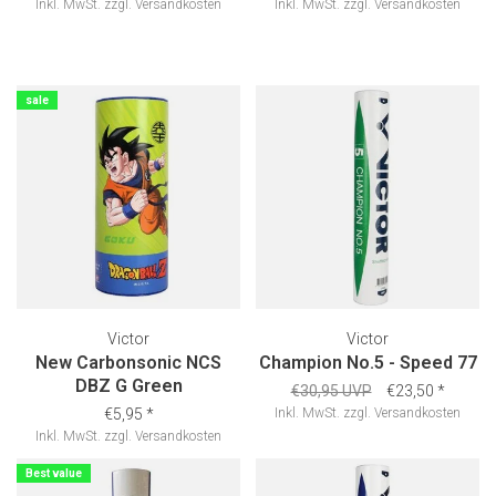
Inkl. MwSt.
zzgl.
Versandkosten
Inkl. MwSt.
zzgl.
Versandkosten
sale
Victor
Victor
New Carbonsonic NCS
Champion No.5 - Speed 77
DBZ G Green
€30,95 UVP
€23,50
*
€5,95
*
Inkl. MwSt.
zzgl.
Versandkosten
Inkl. MwSt.
zzgl.
Versandkosten
Best value