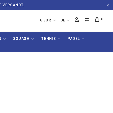
T VERSANDT.
0
€ EUR
DE
G
SQUASH
TENNIS
PADEL