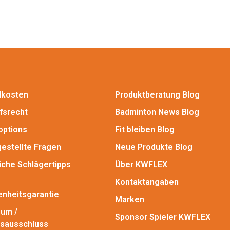
dkosten
Produktberatung Blog
fsrecht
Badminton News Blog
options
Fit bleiben Blog
gestellte Fragen
Neue Produkte Blog
iche Schlägertipps
Über KWFLEX
Kontaktangaben
enheitsgarantie
Marken
um /
Sponsor Spieler KWFLEX
sausschluss