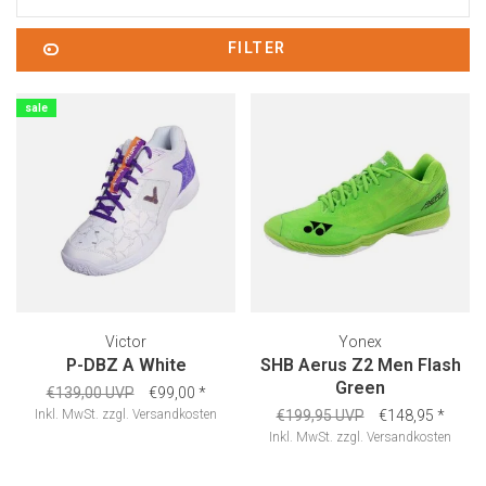
FILTER
sale
Victor
Yonex
P-DBZ A White
SHB Aerus Z2 Men Flash
Green
€139,00 UVP
€99,00
*
Inkl. MwSt.
zzgl.
Versandkosten
€199,95 UVP
€148,95
*
Inkl. MwSt.
zzgl.
Versandkosten