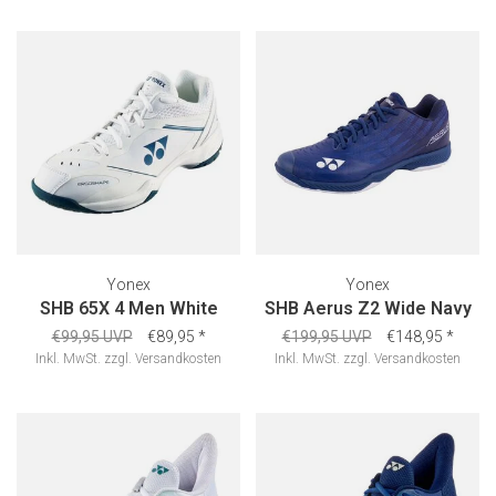
Yonex
Yonex
SHB 65X 4 Men White
SHB Aerus Z2 Wide Navy
€99,95 UVP
€89,95
*
€199,95 UVP
€148,95
*
Inkl. MwSt.
zzgl.
Versandkosten
Inkl. MwSt.
zzgl.
Versandkosten