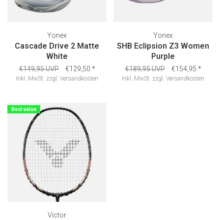
Yonex
Yonex
Cascade Drive 2 Matte
SHB Eclipsion Z3 Women
White
Purple
€149,95 UVP
€129,50
*
€189,95 UVP
€154,95
*
Inkl. MwSt.
zzgl.
Versandkosten
Inkl. MwSt.
zzgl.
Versandkosten
Best value
Victor