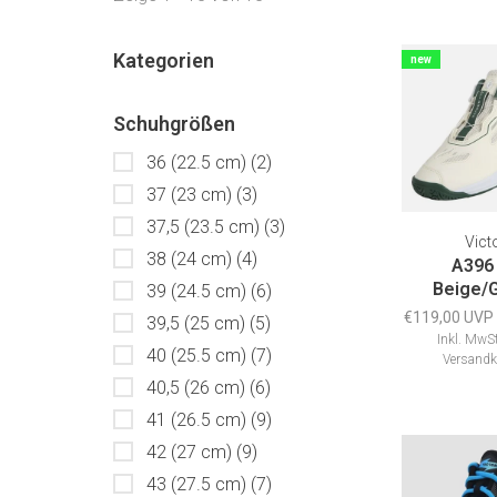
Kategorien
new
Schuhgrößen
36 (22.5 cm)
(2)
37 (23 cm)
(3)
37,5 (23.5 cm)
(3)
Vict
38 (24 cm)
(4)
A396
Beige/
39 (24.5 cm)
(6)
€119,00 UVP
39,5 (25 cm)
(5)
Inkl. MwSt
40 (25.5 cm)
(7)
Versandk
40,5 (26 cm)
(6)
41 (26.5 cm)
(9)
42 (27 cm)
(9)
43 (27.5 cm)
(7)