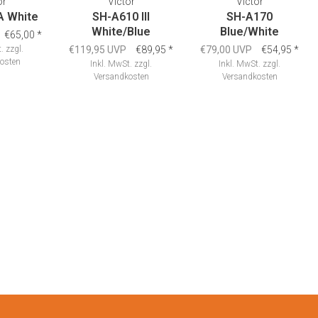
or
Victor
Victor
A White
SH-A610 III
SH-A170
White/Blue
Blue/White
€65,00
*
.
zzgl.
€119,95 UVP
€89,95
*
€79,00 UVP
€54,95
*
osten
Inkl. MwSt.
zzgl.
Inkl. MwSt.
zzgl.
Versandkosten
Versandkosten