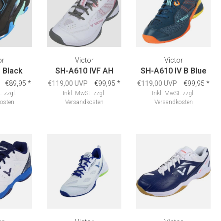
or
Victor
Victor
 Black
SH-A610 IVF AH
SH-A610 IV B Blue
€89,95
*
€119,00 UVP
€99,95
*
€119,00 UVP
€99,95
*
.
zzgl.
Inkl. MwSt.
zzgl.
Inkl. MwSt.
zzgl.
osten
Versandkosten
Versandkosten