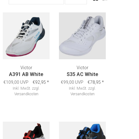
Victor
Victor
A391 AB White
S35 AC White
€109,00 UVP
€92,95
*
€99,00 UVP
€78,95
*
Inkl. MwSt.
zzgl.
Inkl. MwSt.
zzgl.
Versandkosten
Versandkosten