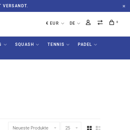
T VERSANDT.
0
€ EUR
DE
G
SQUASH
TENNIS
PADEL
Neueste Produkte
25