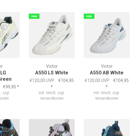
new
new
or
Victor
Victor
 LG
A550 LS White
A550 AB White
Green
€120,00 UVP
€104,95
€120,00 UVP
€104,95
€99,95
*
*
*
.
zzgl.
Inkl. MwSt.
zzgl.
Inkl. MwSt.
zzgl.
osten
Versandkosten
Versandkosten