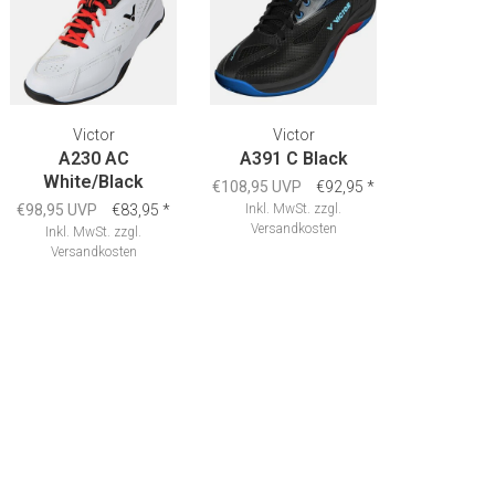
Victor
Victor
A230 AC
A391 C Black
White/Black
€108,95 UVP
€92,95
*
€98,95 UVP
€83,95
*
Inkl. MwSt.
zzgl.
Versandkosten
Inkl. MwSt.
zzgl.
Versandkosten