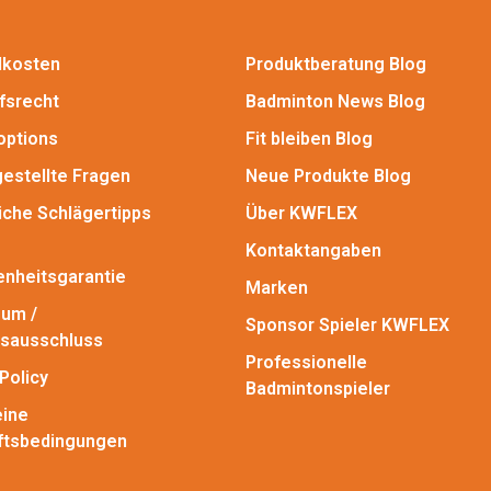
dkosten
Produktberatung Blog
fsrecht
Badminton News Blog
options
Fit bleiben Blog
gestellte Fragen
Neue Produkte Blog
iche Schlägertipps
Über KWFLEX
Kontaktangaben
enheitsgarantie
Marken
um /
Sponsor Spieler KWFLEX
sausschluss
Professionelle
Policy
Badmintonspieler
ine
ftsbedingungen