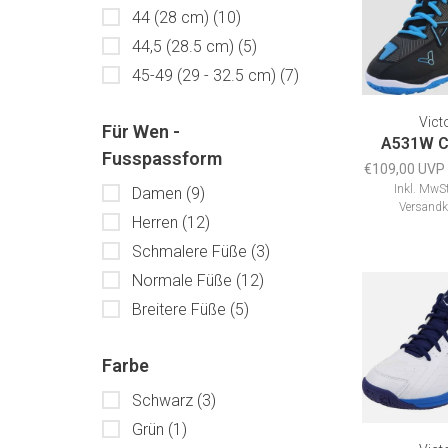
44 (28 cm)
(10)
44,5 (28.5 cm)
(5)
45-49 (29 - 32.5 cm)
(7)
Vict
Für Wen -
A531W C
Fusspassform
€109,00 UVP
Inkl. MwSt
Damen
(9)
Versandk
Herren
(12)
Schmalere Füße
(3)
Normale Füße
(12)
Breitere Füße
(5)
Farbe
Schwarz
(3)
Grün
(1)