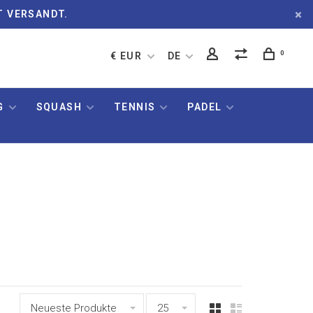
T VERSANDT.
0
€ EUR
DE
G
SQUASH
TENNIS
PADEL
Neueste Produkte
25