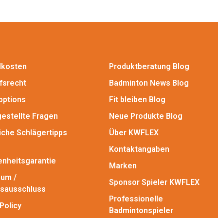
dkosten
Produktberatung Blog
fsrecht
Badminton News Blog
options
Fit bleiben Blog
gestellte Fragen
Neue Produkte Blog
iche Schlägertipps
Über KWFLEX
Kontaktangaben
enheitsgarantie
Marken
um /
Sponsor Spieler KWFLEX
sausschluss
Professionelle
Policy
Badmintonspieler