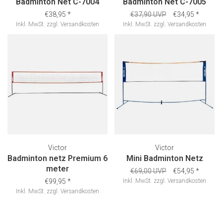
Badminton Net C-7004
Badminton Net C-7005
€38,95
*
€37,90 UVP
€34,95
*
Inkl. MwSt.
zzgl.
Versandkosten
Inkl. MwSt.
zzgl.
Versandkosten
Victor
Victor
Badminton netz Premium 6
Mini Badminton Netz
meter
€69,00 UVP
€54,95
*
€99,95
*
Inkl. MwSt.
zzgl.
Versandkosten
Inkl. MwSt.
zzgl.
Versandkosten