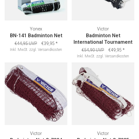
Yonex
Victor
BN-141 Badminton Net
Badminton Net
International Tournament
€44,95 UVP
€39,95
*
Inkl. MwSt.
zzgl.
Versandkosten
€54,90 UVP
€49,95
*
Inkl. MwSt.
zzgl.
Versandkosten
Victor
Victor