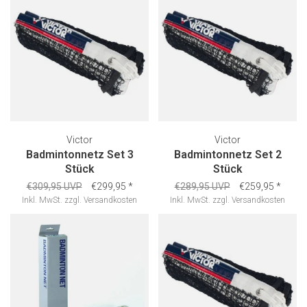
Victor
Victor
Badmintonnetz Set 3
Badmintonnetz Set 2
Stück
Stück
€309,95 UVP
€299,95
*
€289,95 UVP
€259,95
*
Inkl. MwSt.
zzgl.
Versandkosten
Inkl. MwSt.
zzgl.
Versandkosten