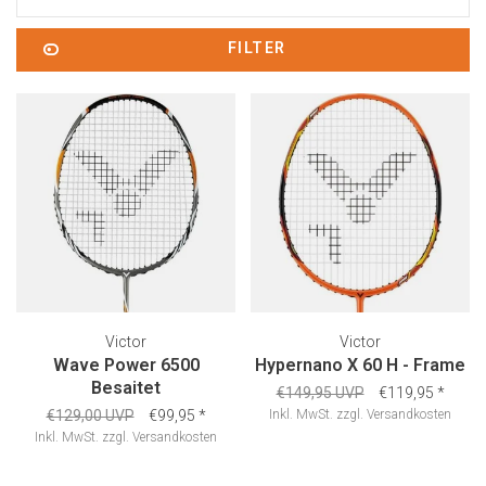
FILTER
Victor
Victor
Wave Power 6500
Hypernano X 60 H - Frame
Besaitet
€149,95 UVP
€119,95
*
€129,00 UVP
€99,95
*
Inkl. MwSt.
zzgl.
Versandkosten
Inkl. MwSt.
zzgl.
Versandkosten