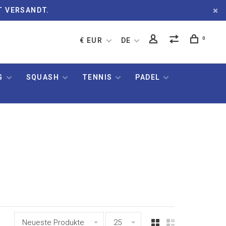
T VERSANDT.
0
€ EUR
DE
G
SQUASH
TENNIS
PADEL
Neueste Produkte
25