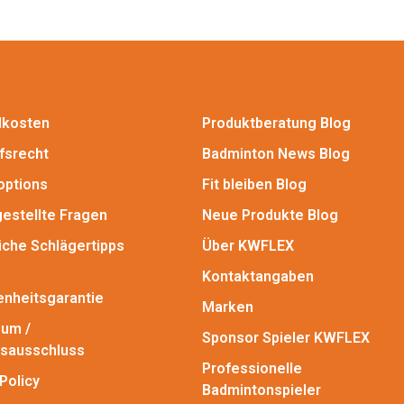
dkosten
Produktberatung Blog
fsrecht
Badminton News Blog
options
Fit bleiben Blog
gestellte Fragen
Neue Produkte Blog
iche Schlägertipps
Über KWFLEX
Kontaktangaben
enheitsgarantie
Marken
um /
Sponsor Spieler KWFLEX
sausschluss
Professionelle
Policy
Badmintonspieler