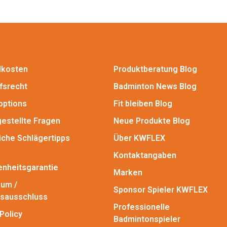
dkosten
Produktberatung Blog
fsrecht
Badminton News Blog
options
Fit bleiben Blog
gestellte Fragen
Neue Produkte Blog
iche Schlägertipps
Über KWFLEX
Kontaktangaben
enheitsgarantie
Marken
um /
Sponsor Spieler KWFLEX
sausschluss
Professionelle
Policy
Badmintonspieler