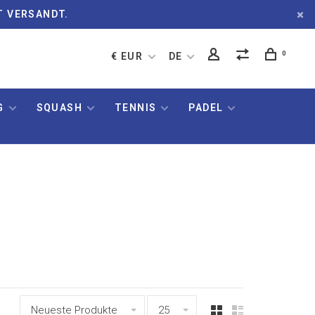
T VERSANDT.
0
€ EUR
DE
G
SQUASH
TENNIS
PADEL
Neueste Produkte
25