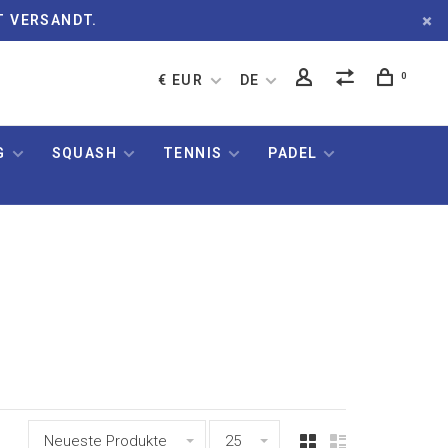
T VERSANDT.
0
€ EUR
DE
G
SQUASH
TENNIS
PADEL
Neueste Produkte
25