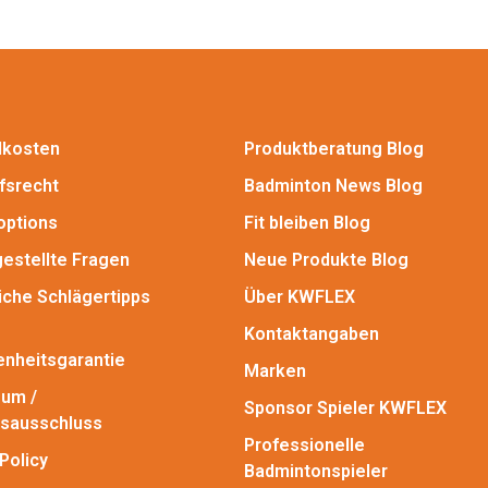
dkosten
Produktberatung Blog
fsrecht
Badminton News Blog
options
Fit bleiben Blog
gestellte Fragen
Neue Produkte Blog
iche Schlägertipps
Über KWFLEX
Kontaktangaben
enheitsgarantie
Marken
um /
Sponsor Spieler KWFLEX
sausschluss
Professionelle
Policy
Badmintonspieler