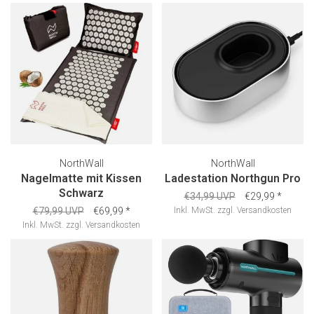
NorthWall
NorthWall
Nagelmatte mit Kissen
Ladestation Northgun Pro
Schwarz
€34,99 UVP
€29,99
*
€79,99 UVP
€69,99
*
Inkl. MwSt.
zzgl.
Versandkosten
Inkl. MwSt.
zzgl.
Versandkosten