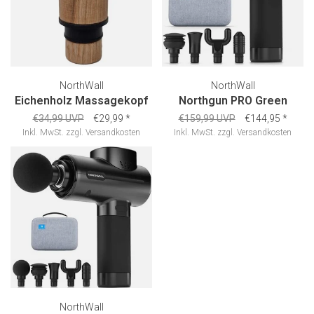
NorthWall
NorthWall
Eichenholz Massagekopf
Northgun PRO Green
€34,99 UVP
€29,99
*
€159,99 UVP
€144,95
*
Inkl. MwSt.
zzgl.
Versandkosten
Inkl. MwSt.
zzgl.
Versandkosten
NorthWall