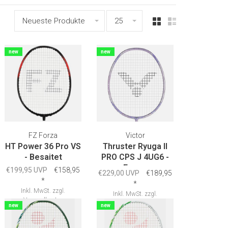
Neueste Produkte
25
new
new
FZ Forza
Victor
HT Power 36 Pro VS
Thruster Ryuga II
- Besaitet
PRO CPS J 4UG6 -
Frame
€199,95 UVP
€158,95
€229,00 UVP
€189,95
*
*
Inkl. MwSt.
zzgl.
Inkl. MwSt.
zzgl.
Versandkosten
Versandkosten
new
new