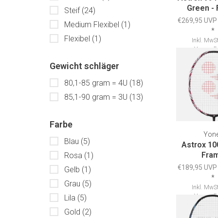
Green -
Steif
(24)
€269,95 UVP
Medium Flexibel
(1)
*
Flexibel
(1)
Inkl. MwSt
Versandk
Gewicht schläger
80,1-85 gram = 4U
(18)
85,1-90 gram = 3U
(13)
Farbe
Yon
Blau
(5)
Astrox 10
Fra
Rosa
(1)
€189,95 UVP
Gelb
(1)
*
Grau
(5)
Inkl. MwSt
Versandk
Lila
(5)
Gold
(2)