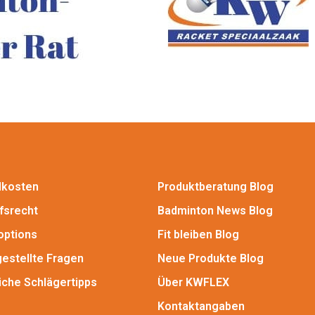
dkosten
Produktberatung Blog
fsrecht
Badminton News Blog
options
Fit bleiben Blog
gestellte Fragen
Neue Produkte Blog
iche Schlägertipps
Über KWFLEX
Kontaktangaben