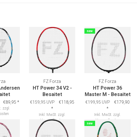
new
rza
FZ Forza
FZ Forza
Andersen
HT Power 34 V2 -
HT Power 36
aitet
Besaitet
Master M - Besaitet
€89,95
*
€159,95 UVP
€118,95
€199,95 UVP
€179,90
.
zzgl.
*
*
osten
Inkl. MwSt.
zzgl.
Inkl. MwSt.
zzgl.
Versandkosten
Versandkosten
new