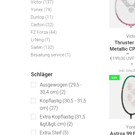
Victor
(137)
Yonex
(79)
Dunlop
(11)
Carlton
(22)
FZ Forza
(44)
Vict
Li-Ning
(7)
Thruster
Saiten
(132)
Metallic C
Besaitung service
(1)
- Fr
€199,00 UVP
*
Inkl. MwSt
Schläger
Versandk
new
Ausgewogen (29,5 -
30,4 cm)
(2)
Kopflastig (30,5 - 31,5
cm)
(27)
Extra Kopflastig (31,5
&gt;&gt; cm)
(2)
Yon
Extra Steif
(5)
Astrox 99 