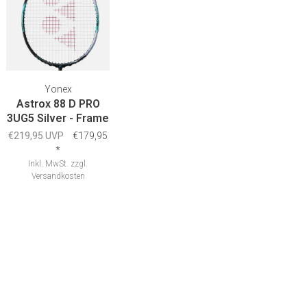
Yonex
Astrox 88 D PRO
3UG5 Silver - Frame
€219,95 UVP
€179,95
*
Inkl. MwSt.
zzgl.
Versandkosten