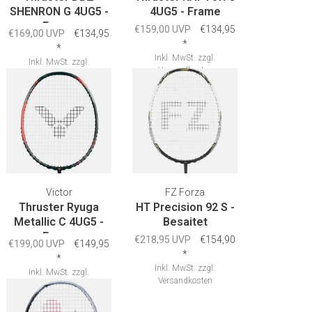
SHENRON G 4UG5 -
4UG5 - Frame
Frame
€159,00 UVP
€134,95
€169,00 UVP
€134,95
*
*
Inkl. MwSt.
zzgl.
Inkl. MwSt.
zzgl.
Versandkosten
Versandkosten
Victor
FZ Forza
Thruster Ryuga
HT Precision 92 S -
Metallic C 4UG5 -
Besaitet
Frame
€218,95 UVP
€154,90
€199,00 UVP
€149,95
*
*
Inkl. MwSt.
zzgl.
Inkl. MwSt.
zzgl.
Versandkosten
Versandkosten