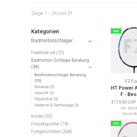
Zeige 1 - 24 von 31
Kategorien
new
Badmintonschläger
Federball set
(15)
Badminton Schläger Beratung
(38)
Badmintonschläger Beratung
(39)
FZ Fo
Balance
(0)
HT Power 
Gewicht
(0)
F - Bes
Flexibilität
(0)
€119,90 UVP
Material & Technologie
(0)
Inkl. MwSt
Versandk
Kinder
(35)
Freizeitsportler
(74)
new
Fortgeschritten
(268)