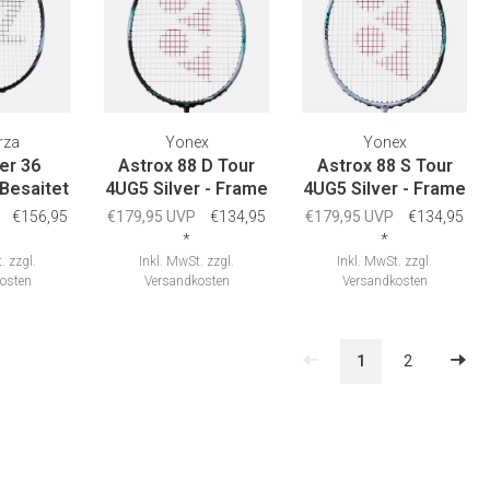
rza
Yonex
Yonex
er 36
Astrox 88 D Tour
Astrox 88 S Tour
 Besaitet
4UG5 Silver - Frame
4UG5 Silver - Frame
€156,95
€179,95 UVP
€134,95
€179,95 UVP
€134,95
*
*
.
zzgl.
Inkl. MwSt.
zzgl.
Inkl. MwSt.
zzgl.
osten
Versandkosten
Versandkosten
1
2