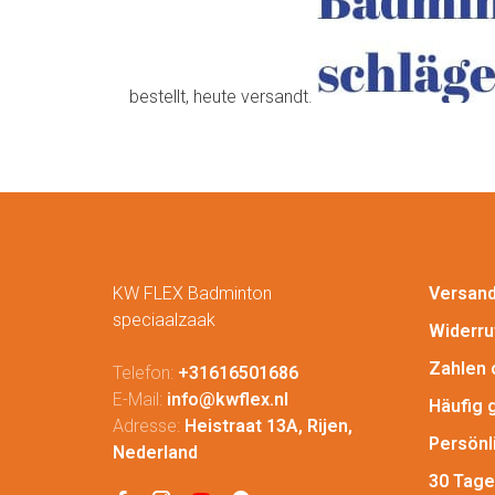
bestellt, heute versandt.
KW FLEX Badminton
Versan
speciaalzaak
Widerru
Zahlen 
Telefon:
+31616501686
E-Mail:
info@kwflex.nl
Häufig 
Adresse:
Heistraat 13A, Rijen,
Persönl
Nederland
30 Tage