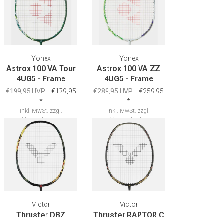
Yonex
Yonex
Astrox 100 VA Tour
Astrox 100 VA ZZ
4UG5 - Frame
4UG5 - Frame
€199,95 UVP
€179,95
€289,95 UVP
€259,95
*
*
Inkl. MwSt.
zzgl.
Inkl. MwSt.
zzgl.
Versandkosten
Versandkosten
Victor
Victor
Thruster DBZ
Thruster RAPTOR C