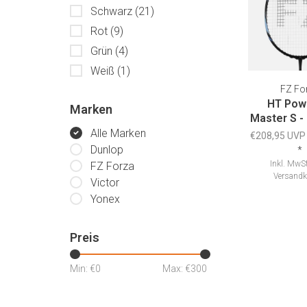
Schwarz
(21)
Rot
(9)
Grün
(4)
Weiß
(1)
FZ Fo
HT Pow
Marken
Master S -
Alle Marken
€208,95 UVP
Dunlop
*
Inkl. MwSt
FZ Forza
Versandk
Victor
Yonex
Preis
Min: €
0
Max: €
300