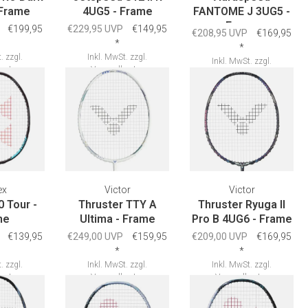
 Frame
4UG5 - Frame
FANTOME J 3UG5 -
Frame
€199,95
€229,95 UVP
€149,95
€208,95 UVP
€169,95
*
*
.
zzgl.
Inkl. MwSt.
zzgl.
Inkl. MwSt.
zzgl.
osten
Versandkosten
Versandkosten
ex
Victor
Victor
0 Tour -
Thruster TTY A
Thruster Ryuga II
me
Ultima - Frame
Pro B 4UG6 - Frame
€139,95
€249,00 UVP
€159,95
€209,00 UVP
€169,95
*
*
.
zzgl.
Inkl. MwSt.
zzgl.
Inkl. MwSt.
zzgl.
osten
Versandkosten
Versandkosten