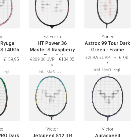
or
FZ Forza
Yonex
 Ryuga
HT Power 36
Astrox 99 Tour Dark
PS I 4UG5
Master S Raspberry
Green - Frame
ame
- Besaitet
€209,95 UVP
€169,95
€159,95
€209,00 UVP
€134,95
*
*
Inkl. MwSt.
zzgl.
.
zzgl.
Inkl. MwSt.
zzgl.
Versandkosten
osten
Versandkosten
ex
Victor
Victor
PRO Dark
Jetspeed S12 II R
Auraspeed