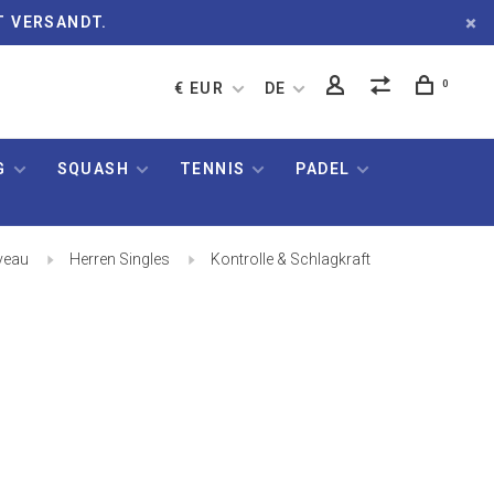
T VERSANDT.
0
€ EUR
DE
G
SQUASH
TENNIS
PADEL
veau
Herren Singles
Kontrolle & Schlagkraft