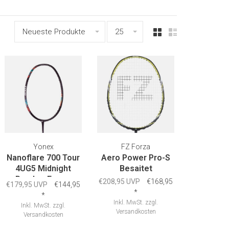
Neueste Produkte
25
Yonex
FZ Forza
Nanoflare 700 Tour
Aero Power Pro-S
4UG5 Midnight
Besaitet
Purple - Frame
€208,95 UVP
€168,95
€179,95 UVP
€144,95
*
*
Inkl. MwSt.
zzgl.
Inkl. MwSt.
zzgl.
Versandkosten
Versandkosten