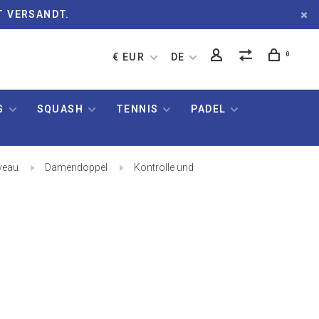
T VERSANDT.
0
€ EUR
DE
G
SQUASH
TENNIS
PADEL
veau
Damendoppel
Kontrolle und