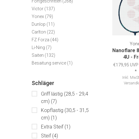
Fortgeschritten
(268)
Victor
(137)
Yonex
(79)
Dunlop
(11)
Carlton
(22)
FZ Forza
(44)
Yon
Li-Ning
(7)
Nanoflare 
Saiten
(132)
4U - F
Besaitung service
(1)
€179,95 UVP
*
Inkl. MwSt
Schläger
Versandk
Griff lästig (28,5 - 29,4
cm)
(7)
Kopflastig (30,5 - 31,5
cm)
(1)
Extra Steif
(1)
Steif
(4)