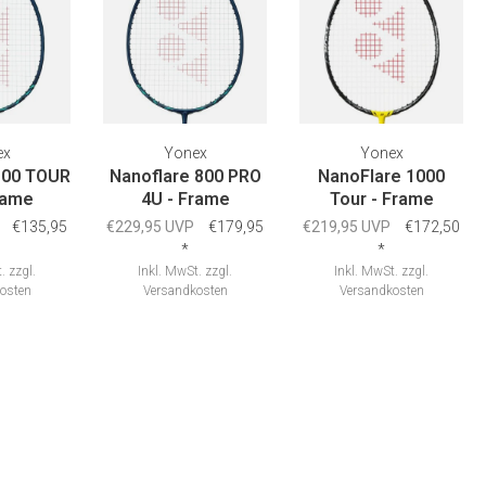
ex
Yonex
Yonex
800 TOUR
Nanoflare 800 PRO
NanoFlare 1000
rame
4U - Frame
Tour - Frame
€135,95
€229,95 UVP
€179,95
€219,95 UVP
€172,50
*
*
.
zzgl.
Inkl. MwSt.
zzgl.
Inkl. MwSt.
zzgl.
osten
Versandkosten
Versandkosten