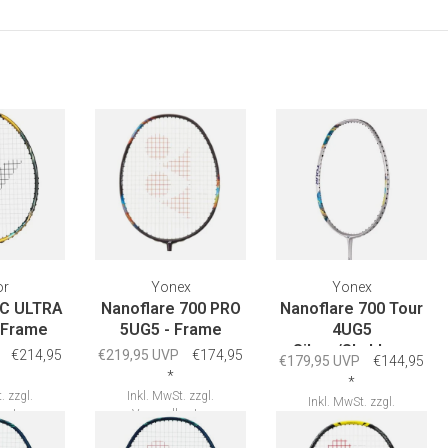
or
Yonex
Yonex
 C ULTRA
Nanoflare 700 PRO
Nanoflare 700 Tour
 Frame
5UG5 - Frame
4UG5
Silver/Skyblue -
€214,95
€219,95 UVP
€174,95
€179,95 UVP
€144,95
Frame
*
*
.
zzgl.
Inkl. MwSt.
zzgl.
Inkl. MwSt.
zzgl.
osten
Versandkosten
Versandkosten