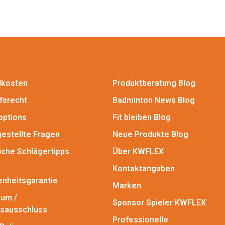
dkosten
Produktberatung Blog
fsrecht
Badminton News Blog
options
Fit bleiben Blog
gestellte Fragen
Neue Produkte Blog
iche Schlägertipps
Über KWFLEX
Kontaktangaben
enheitsgarantie
Marken
um /
Sponsor Spieler KWFLEX
sausschluss
Professionelle