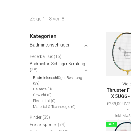
Zeige 1 - 8 von 8
Kategorien
Badmintonschläger
Federball set
(15)
Badminton Schläger Beratung
(38)
Badmintonschläger Beratung
(39)
Vict
Balance
(0)
Thruster F
Gewicht
(0)
X 5UG6 -
Flexibilität
(0)
€239,00 UVP
Material & Technologie
(0)
*
Inkl. MwSt
Kinder
(35)
Versandk
Freizeitsportler
(74)
sale