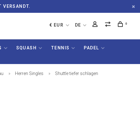
T VERSANDT.
0
€ EUR
DE
G
SQUASH
TENNIS
PADEL
au
Herren Singles
Shuttle tiefer schlagen