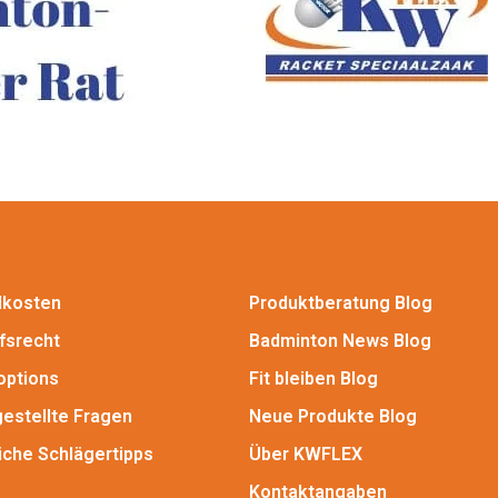
dkosten
Produktberatung Blog
fsrecht
Badminton News Blog
options
Fit bleiben Blog
gestellte Fragen
Neue Produkte Blog
iche Schlägertipps
Über KWFLEX
Kontaktangaben