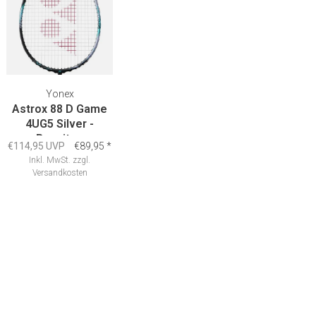
Yonex
Astrox 88 D Game
4UG5 Silver -
Besaiten
€114,95 UVP
€89,95
*
Inkl. MwSt.
zzgl.
Versandkosten