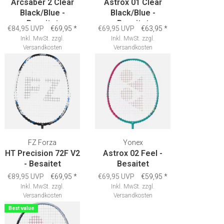
Arcsaber 2 Clear
Astrox 01 Clear
Black/Blue -
Black/Blue -
Besaitet
Besaitet
€84,95 UVP
€69,95
*
€69,95 UVP
€63,95
*
Inkl. MwSt.
zzgl.
Inkl. MwSt.
zzgl.
Versandkosten
Versandkosten
FZ Forza
Yonex
HT Precision 72F V2
Astrox 02 Feel -
- Besaitet
Besaitet
€89,95 UVP
€69,95
*
€69,95 UVP
€59,95
*
Inkl. MwSt.
zzgl.
Inkl. MwSt.
zzgl.
Versandkosten
Versandkosten
Best value