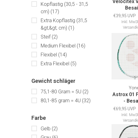
Velocitex 
Kopflastig (30,5 - 31,5
Besai
cm)
(17)
€39,95 UVP
Extra Kopflastig (31,5
Inkl. MwSt
&gt;&gt; cm)
(1)
Versandk
Steif
(2)
Medium Flexibel
(16)
Flexibel
(14)
Extra Flexibel
(5)
Gewicht schläger
Yon
75,1-80 Gram = 5U
(2)
Astrox 01 
80,1-85 gram = 4U
(32)
- Besa
€69,95 UVP
Inkl. MwSt
Farbe
Versandk
Gelb
(2)
Grau
(6)