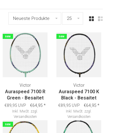
Neueste Produkte
25
new
new
Victor
Victor
Auraspeed 7100 R
Auraspeed 7100 K
Green - Besaitet
Black - Besaitet
€89,95 UVP
€64,95
*
€89,95 UVP
€64,95
*
Inkl. MwSt.
zzgl.
Inkl. MwSt.
zzgl.
Versandkosten
Versandkosten
new