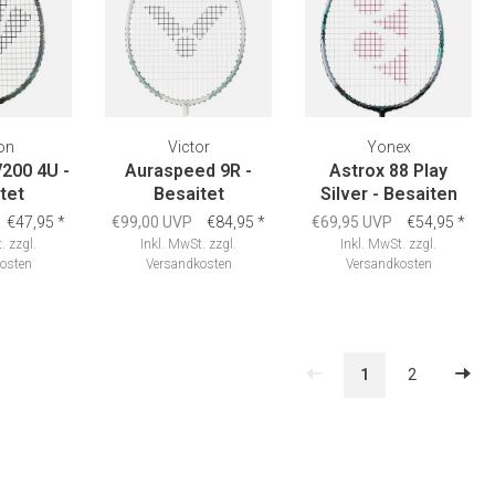
on
Victor
Yonex
V200 4U -
Auraspeed 9R -
Astrox 88 Play
tet
Besaitet
Silver - Besaiten
€47,95
*
€99,00 UVP
€84,95
*
€69,95 UVP
€54,95
*
.
zzgl.
Inkl. MwSt.
zzgl.
Inkl. MwSt.
zzgl.
osten
Versandkosten
Versandkosten
1
2