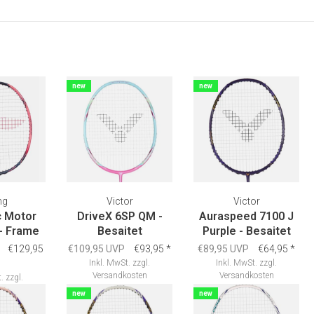
new
new
ng
Victor
Victor
c Motor
DriveX 6SP QM -
Auraspeed 7100 J
- Frame
Besaitet
Purple - Besaitet
€129,95
€109,95 UVP
€93,95
*
€89,95 UVP
€64,95
*
Inkl. MwSt.
zzgl.
Inkl. MwSt.
zzgl.
Versandkosten
Versandkosten
.
zzgl.
osten
new
new