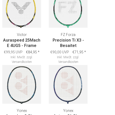
Victor
FZ Forza
Auraspeed 25Mach
Precision Ti X3 -
E 4UG5 - Frame
Besaitet
€99,95 UVP
€84,95
*
€90,00 UVP
€71,95
*
Inkl. MwSt.
zzgl.
Inkl. MwSt.
zzgl.
Versandkosten
Versandkosten
Yonex
Yonex