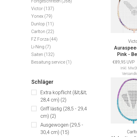
Fortgeschritten
(268)
Victor
(137)
Yonex
(79)
Dunlop
(11)
Carlton
(22)
FZ Forza
(44)
Vict
Li-Ning
(7)
Auraspeed
Pink - B
Saiten
(132)
Besaitung service
(1)
€89,95 UVP
Inkl. MwSt
Versandk
Schläger
Extra kopflicht (&lt;&lt;
28,4 cm)
(2)
Griff lästig (28,5 - 29,4
cm)
(2)
Ausgewogen (29,5 -
30,4 cm)
(15)
Carlt