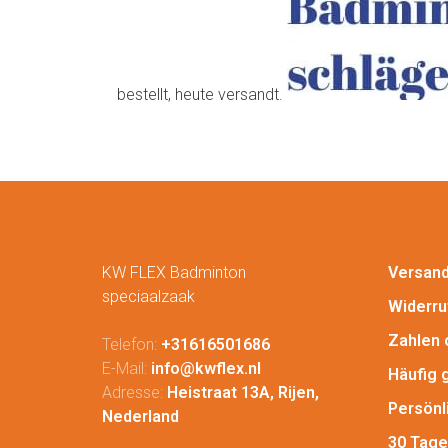
bestellt, heute versandt.
KW FLEX Badminton
Versan
speciaalzaak
Widerru
Zahlen 
Telefon:
+31616501686
E-Mail:
info@kwflex.nl
Häufig 
Adresse:
Heistraat 13A, Rijen,
Persönl
Nederland
30 Tage