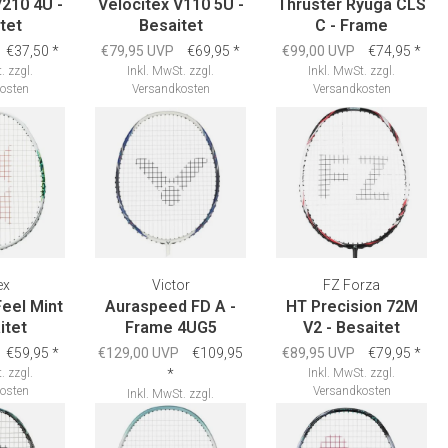
V210 4U -
Velocitex V110 5U -
Thruster Ryuga CLS
tet
Besaitet
C - Frame
€37,50
*
€79,95 UVP
€69,95
*
€99,00 UVP
€74,95
*
.
zzgl.
Inkl. MwSt.
zzgl.
Inkl. MwSt.
zzgl.
osten
Versandkosten
Versandkosten
ex
Victor
FZ Forza
Feel Mint
Auraspeed FD A -
HT Precision 72M
itet
Frame 4UG5
V2 - Besaitet
€59,95
*
€129,00 UVP
€109,95
€89,95 UVP
€79,95
*
.
zzgl.
*
Inkl. MwSt.
zzgl.
osten
Versandkosten
Inkl. MwSt.
zzgl.
Versandkosten