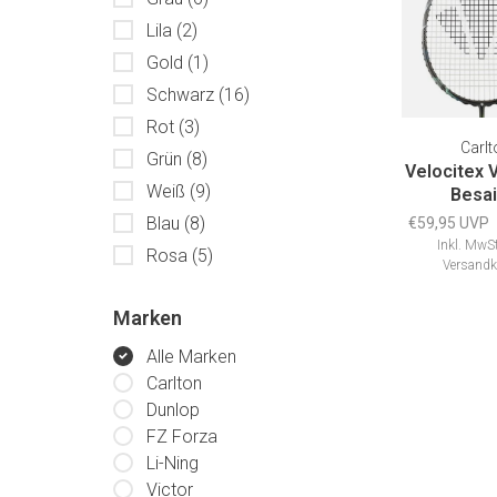
Lila
(2)
Gold
(1)
Schwarz
(16)
Rot
(3)
Carlt
Grün
(8)
Velocitex 
Weiß
(9)
Besai
Blau
(8)
€59,95 UVP
Inkl. MwSt
Rosa
(5)
Versandk
Marken
Alle Marken
Carlton
Dunlop
FZ Forza
Li-Ning
Victor