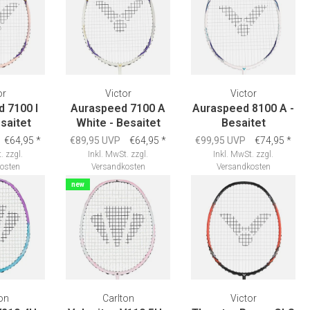
or
Victor
Victor
 7100 I
Auraspeed 7100 A
Auraspeed 8100 A -
esaitet
White - Besaitet
Besaitet
€64,95
*
€89,95 UVP
€64,95
*
€99,95 UVP
€74,95
*
.
zzgl.
Inkl. MwSt.
zzgl.
Inkl. MwSt.
zzgl.
osten
Versandkosten
Versandkosten
new
on
Carlton
Victor