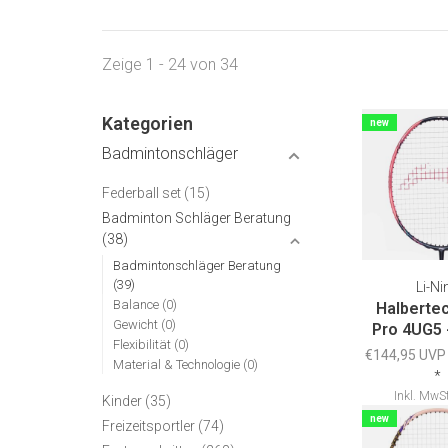
Zeige 1 - 24 von 34
Kategorien
new
Badmintonschläger
Federball set
(15)
Badminton Schläger Beratung
(38)
Badmintonschläger Beratung
(39)
Li-Ni
Balance
(0)
Halberte
Gewicht
(0)
Pro 4UG5 
Flexibilität
(0)
€144,95 UVP
Material & Technologie
(0)
*
Inkl. MwSt
Kinder
(35)
Versandk
new
Freizeitsportler
(74)