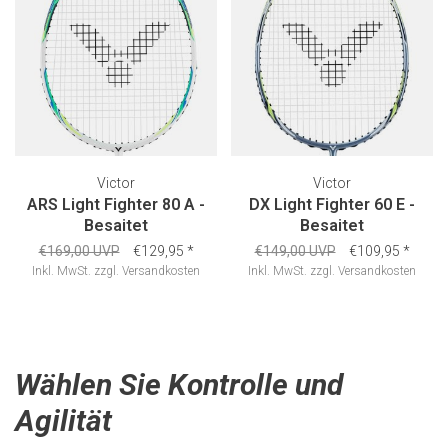
Victor
Victor
ARS Light Fighter 80 A -
DX Light Fighter 60 E -
Besaitet
Besaitet
€169,00 UVP
€129,95
*
€149,00 UVP
€109,95
*
Inkl. MwSt.
zzgl.
Versandkosten
Inkl. MwSt.
zzgl.
Versandkosten
Wählen Sie Kontrolle und
Agilität