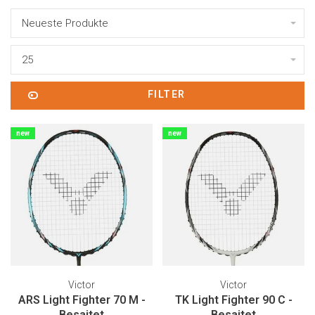
Neueste Produkte
25
FILTER
new
new
Victor
Victor
ARS Light Fighter 70 M -
TK Light Fighter 90 C -
Besaitet
Besaitet