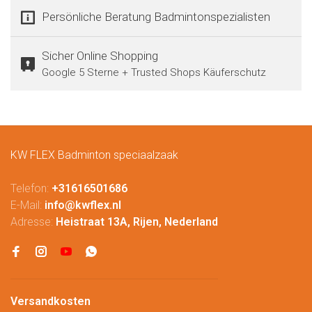
Persönliche Beratung Badmintonspezialisten
Sicher Online Shopping
Google 5 Sterne + Trusted Shops Käuferschutz
KW FLEX Badminton speciaalzaak
Telefon:
+31616501686
E-Mail:
info@kwflex.nl
Adresse:
Heistraat 13A, Rijen, Nederland
Versandkosten