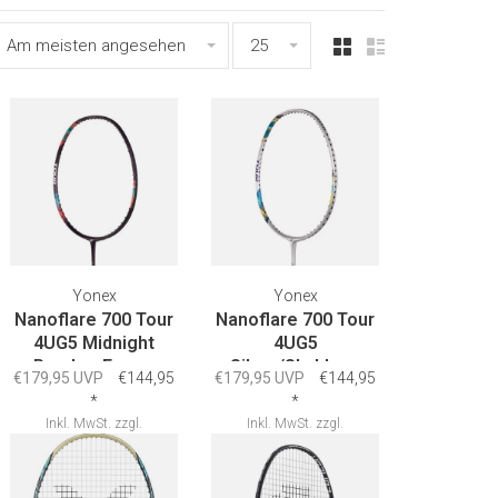
Am meisten angesehen
25
Yonex
Yonex
Nanoflare 700 Tour
Nanoflare 700 Tour
4UG5 Midnight
4UG5
Purple - Frame
Silver/Skyblue -
€179,95 UVP
€144,95
€179,95 UVP
€144,95
Frame
*
*
Inkl. MwSt.
zzgl.
Inkl. MwSt.
zzgl.
Versandkosten
Versandkosten