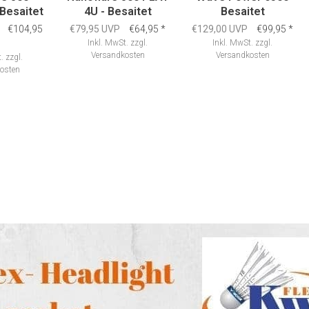
Besaitet
4U - Besaitet
Besaitet
€104,95
€79,95 UVP
€64,95
*
€129,00 UVP
€99,95
*
Inkl. MwSt.
zzgl.
Inkl. MwSt.
zzgl.
Versandkosten
Versandkosten
.
zzgl.
osten