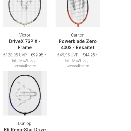
Victor
Carlton
DriveX 7SP X -
Powerblade Zero
Frame
400S - Besaitet
€128,95 UVP
€99,95
*
€49,95 UVP
€44,95
*
Inkl. MwSt.
zzgl.
Inkl. MwSt.
zzgl.
Versandkosten
Versandkosten
Dunlop
BR Revo-Star Drive