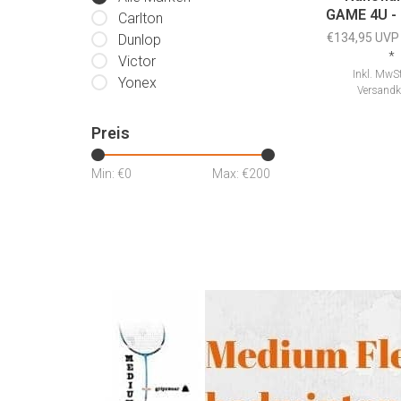
GAME 4U - 
Carlton
€134,95 UVP
Dunlop
*
Victor
Inkl. MwSt
Yonex
Versandk
Preis
Min: €
0
Max: €
200