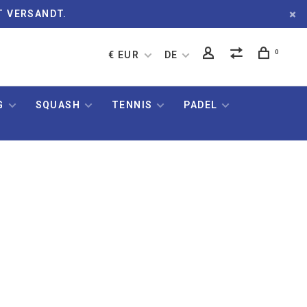
T VERSANDT.
0
€ EUR
DE
G
SQUASH
TENNIS
PADEL