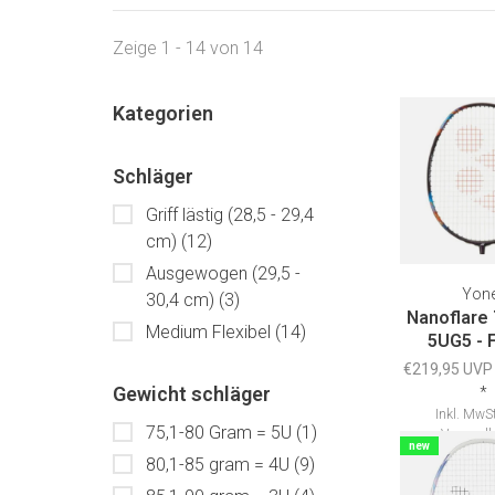
Zeige 1 - 14 von 14
Kategorien
Schläger
Griff lästig (28,5 - 29,4
cm)
(12)
Ausgewogen (29,5 -
Yon
30,4 cm)
(3)
Nanoflare
Medium Flexibel
(14)
5UG5 - 
€219,95 UVP
Gewicht schläger
*
Inkl. MwSt
75,1-80 Gram = 5U
(1)
Versandk
new
80,1-85 gram = 4U
(9)