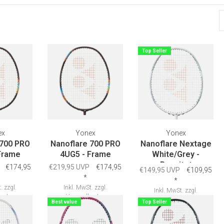
Top Seller
ex
Yonex
Yonex
 700 PRO
Nanoflare 700 PRO
Nanoflare Nextage
Frame
4UG5 - Frame
White/Grey -
Besaitet
€174,95
€219,95 UVP
€174,95
€149,95 UVP
€109,95
*
*
.
zzgl.
Inkl. MwSt.
zzgl.
Inkl. MwSt.
zzgl.
osten
Versandkosten
Versandkosten
Best value
Top Seller