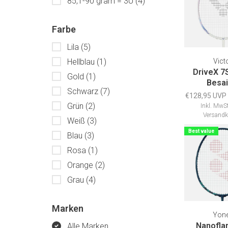
85,1-90 gram = 3U
(4)
Farbe
Lila
(5)
Hellblau
(1)
Vict
DriveX 7
Gold
(1)
Besai
Schwarz
(7)
€128,95 UVP
Grün
(2)
Inkl. MwSt
Versandk
Weiß
(3)
Best value
Blau
(3)
Rosa
(1)
Orange
(2)
Grau
(4)
Marken
Yon
Nanofla
Alle Marken