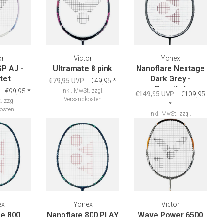
or
Victor
Yonex
SP AJ -
Ultramate 8 pink
Nanoflare Nextage
tet
Dark Grey -
€79,95 UVP
€49,95
*
Besaitet
€99,95
*
Inkl. MwSt.
zzgl.
€149,95 UVP
€109,95
Versandkosten
.
zzgl.
*
osten
Inkl. MwSt.
zzgl.
Versandkosten
ex
Yonex
Victor
re 800
Nanoflare 800 PLAY
Wave Power 6500