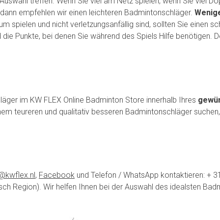
e Auswahl treffen. Wenn Sie viel am Netz spielen, wenn Sie viel Do
, dann empfehlen wir einen leichteren Badmintonschläger.
Wenige
aum spielen und nicht verletzungsanfällig sind, sollten Sie einen
 die Punkte, bei denen Sie während des Spiels Hilfe benötigen. Der
läger im KW FLEX Online Badminton Store innerhalb Ihres
gewün
em teureren und qualitativ besseren Badmintonschläger suchen, 
@kwflex.nl
,
Facebook
und Telefon / WhatsApp kontaktieren: + 
osch Region). Wir helfen Ihnen bei der Auswahl des idealsten Bad