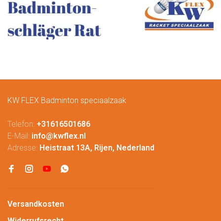
KW FLEX Badminton speciaalzaak
Telefon:
+31616501686
E-Mail:
info@kwflex.nl
Adresse:
Heistraat 13A, Rijen, Nederland
Versandkosten
Widerrufsrecht